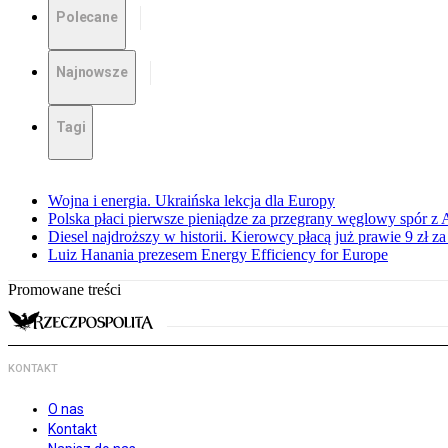
Polecane
Najnowsze
Tagi
Wojna i energia. Ukraińska lekcja dla Europy
Polska płaci pierwsze pieniądze za przegrany węglowy spór z 
Diesel najdroższy w historii. Kierowcy płacą już prawie 9 zł za 
Luiz Hanania prezesem Energy Efficiency for Europe
Promowane treści
KONTAKT
O nas
Kontakt