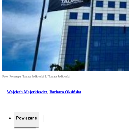
Foto: Fotorzepa, Tomasz Jodłowski TJ Tomasz Jodłowski
Wojciech Majerkiewicz
,
Barbara Oksińska
Powiązane