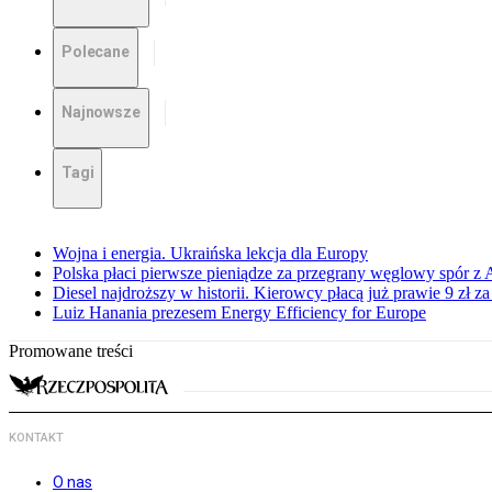
Polecane
Najnowsze
Tagi
Wojna i energia. Ukraińska lekcja dla Europy
Polska płaci pierwsze pieniądze za przegrany węglowy spór z 
Diesel najdroższy w historii. Kierowcy płacą już prawie 9 zł za 
Luiz Hanania prezesem Energy Efficiency for Europe
Promowane treści
KONTAKT
O nas