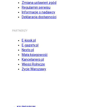
Zmiana ustawień zgód
Regulamin serwisu
Informacje o nadawcy
Deklaracja dostępności
PARTNERZY
E-kiosk.pl
E-gazety.pl
Nexto.pl
Mała księgowość
Kancelarierp.pl
Wieści Rolnicze
Życie Warszawy
KALENDARIUM