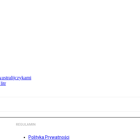
Australijczykami
litr
REGULAMIN
Polityka Prywatności