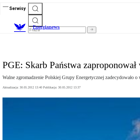
Serwisy
E
nergianews
PGE: Skarb Państwa zaproponował
Walne zgromadzenie Polskiej Grupy Energetycznej zadecydowało o w
Aktualizacja:
30.05.2012 13:40
Publikacja:
30.05.2012 13:37