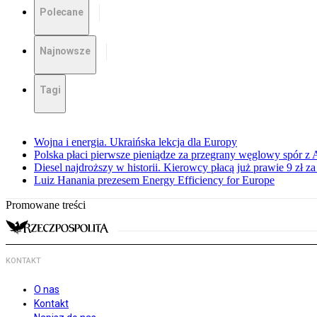
Polecane
Najnowsze
Tagi
Wojna i energia. Ukraińska lekcja dla Europy
Polska płaci pierwsze pieniądze za przegrany węglowy spór z 
Diesel najdroższy w historii. Kierowcy płacą już prawie 9 zł za 
Luiz Hanania prezesem Energy Efficiency for Europe
Promowane treści
KONTAKT
O nas
Kontakt