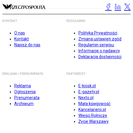
KONTAKT
REGULAMIN
O nas
Polityka Prywatności
Kontakt
Zmiana ustawień zgód
Napisz do nas
Regulamin serwisu
Informacje o nadawcy
Deklaracja dostępności
REKLAMA I PRENUMERATA
PARTNERZY
Reklama
E-kiosk.pl
Ogłoszenia
E-gazety.pl
Prenumerata
Nexto.pl
Archiwum
Mała księgowość
Kancelarierp.pl
Wieści Rolnicze
Życie Warszawy