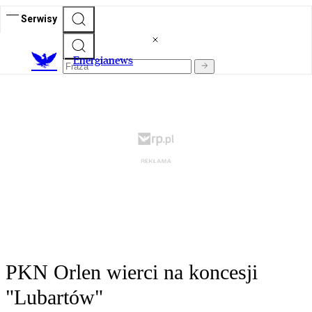
Serwisy
E
nergianews
PKN Orlen wierci na koncesji
"Lubartów"