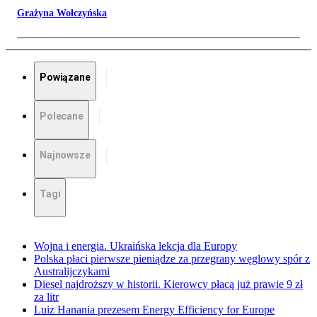
Grażyna Wołczyńska
Powiązane
Polecane
Najnowsze
Tagi
Wojna i energia. Ukraińska lekcja dla Europy
Polska płaci pierwsze pieniądze za przegrany węglowy spór z
Australijczykami
Diesel najdroższy w historii. Kierowcy płacą już prawie 9 zł
za litr
Luiz Hanania prezesem Energy Efficiency for Europe