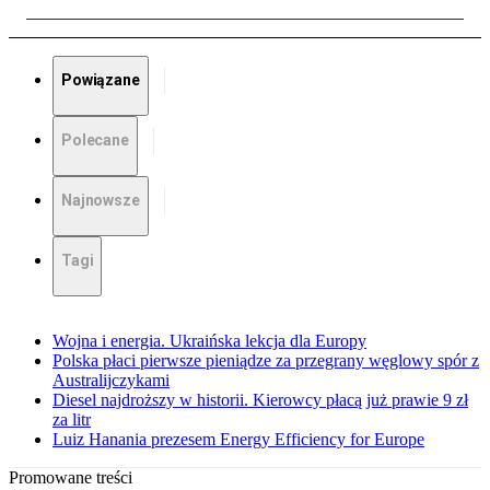
Powiązane
Polecane
Najnowsze
Tagi
Wojna i energia. Ukraińska lekcja dla Europy
Polska płaci pierwsze pieniądze za przegrany węglowy spór z
Australijczykami
Diesel najdroższy w historii. Kierowcy płacą już prawie 9 zł
za litr
Luiz Hanania prezesem Energy Efficiency for Europe
Promowane treści