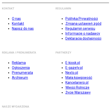
KONTAKT
REGULAMIN
O nas
Polityka Prywatności
Kontakt
Zmiana ustawień zgód
Napisz do nas
Regulamin serwisu
Informacje o nadawcy
Deklaracja dostępności
REKLAMA I PRENUMERATA
PARTNERZY
Reklama
E-kiosk.pl
Ogłoszenia
E-gazety.pl
Prenumerata
Nexto.pl
Archiwum
Mała księgowość
Kancelarierp.pl
Wieści Rolnicze
Życie Warszawy
NASZE WYDARZENIA