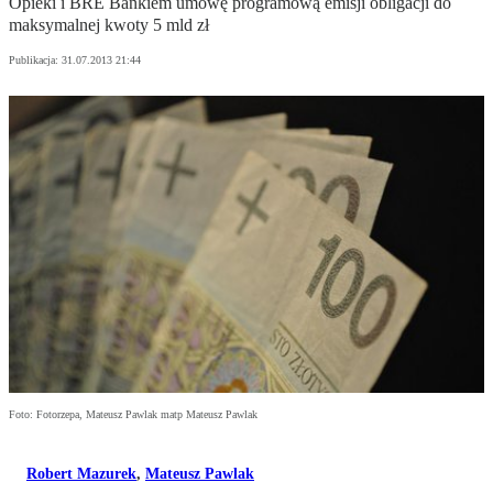
Opieki i BRE Bankiem umowę programową emisji obligacji do
maksymalnej kwoty 5 mld zł
Publikacja:
31.07.2013 21:44
Foto: Fotorzepa, Mateusz Pawlak matp Mateusz Pawlak
Robert Mazurek
,
Mateusz Pawlak