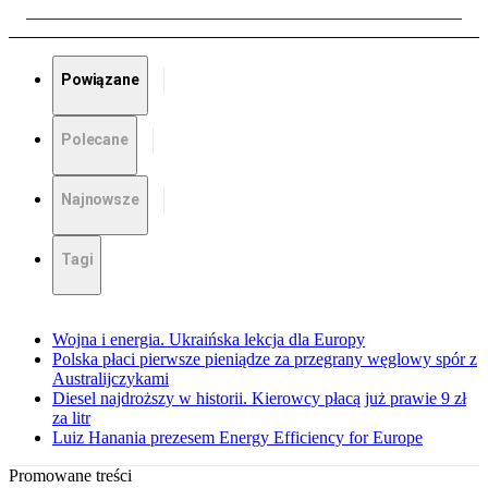
Powiązane
Polecane
Najnowsze
Tagi
Wojna i energia. Ukraińska lekcja dla Europy
Polska płaci pierwsze pieniądze za przegrany węglowy spór z
Australijczykami
Diesel najdroższy w historii. Kierowcy płacą już prawie 9 zł
za litr
Luiz Hanania prezesem Energy Efficiency for Europe
Promowane treści