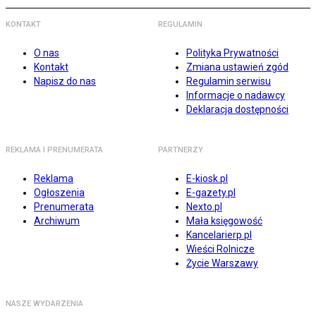
KONTAKT
REGULAMIN
O nas
Polityka Prywatności
Kontakt
Zmiana ustawień zgód
Napisz do nas
Regulamin serwisu
Informacje o nadawcy
Deklaracja dostępności
REKLAMA I PRENUMERATA
PARTNERZY
Reklama
E-kiosk.pl
Ogłoszenia
E-gazety.pl
Prenumerata
Nexto.pl
Archiwum
Mała księgowość
Kancelarierp.pl
Wieści Rolnicze
Życie Warszawy
NASZE WYDARZENIA