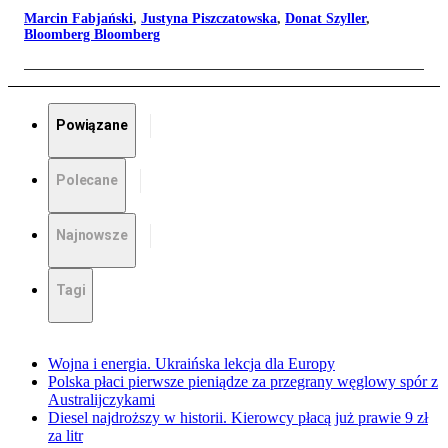
Marcin Fabjański
,
Justyna Piszczatowska
,
Donat Szyller
,
Bloomberg Bloomberg
Powiązane
Polecane
Najnowsze
Tagi
Wojna i energia. Ukraińska lekcja dla Europy
Polska płaci pierwsze pieniądze za przegrany węglowy spór z
Australijczykami
Diesel najdroższy w historii. Kierowcy płacą już prawie 9 zł
za litr