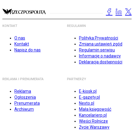
KONTAKT
REGULAMIN
O nas
Polityka Prywatności
Kontakt
Zmiana ustawień zgód
Napisz do nas
Regulamin serwisu
Informacje o nadawcy
Deklaracja dostępności
REKLAMA I PRENUMERATA
PARTNERZY
Reklama
E-kiosk.pl
Ogłoszenia
E-gazety.pl
Prenumerata
Nexto.pl
Archiwum
Mała księgowość
Kancelarierp.pl
Wieści Rolnicze
Życie Warszawy