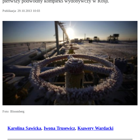
pierwszy podwodny kompleks wydobywczy w Rosji.
Publikacja:
29.10.2013 10:03
Foto: Bloomberg
Karolina Sawicka
,
Iwona Trusewicz
,
Ksawery Wardacki