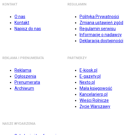
KONTAKT
REGULAMIN
O nas
Polityka Prywatności
Kontakt
Zmiana ustawień zgód
Napisz do nas
Regulamin serwisu
Informacje o nadawcy
Deklaracja dostępności
REKLAMA I PRENUMERATA
PARTNERZY
Reklama
E-kiosk.pl
Ogłoszenia
E-gazety.pl
Prenumerata
Nexto.pl
Archiwum
Mała księgowość
Kancelarierp.pl
Wieści Rolnicze
Życie Warszawy
NASZE WYDARZENIA