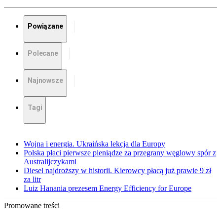
Powiązane
Polecane
Najnowsze
Tagi
Wojna i energia. Ukraińska lekcja dla Europy
Polska płaci pierwsze pieniądze za przegrany węglowy spór z
Australijczykami
Diesel najdroższy w historii. Kierowcy płacą już prawie 9 zł
za litr
Luiz Hanania prezesem Energy Efficiency for Europe
Promowane treści