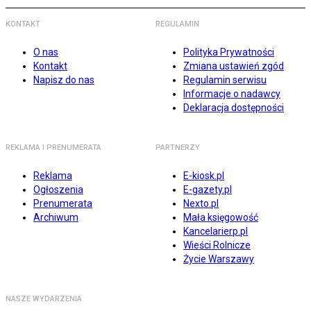
KONTAKT
REGULAMIN
O nas
Polityka Prywatności
Kontakt
Zmiana ustawień zgód
Napisz do nas
Regulamin serwisu
Informacje o nadawcy
Deklaracja dostępności
REKLAMA I PRENUMERATA
PARTNERZY
Reklama
E-kiosk.pl
Ogłoszenia
E-gazety.pl
Prenumerata
Nexto.pl
Archiwum
Mała księgowość
Kancelarierp.pl
Wieści Rolnicze
Życie Warszawy
NASZE WYDARZENIA