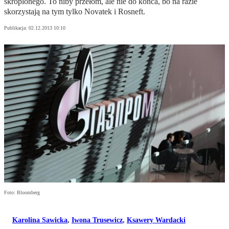
skroplonego. To niby przełom, ale nie do końca, bo na razie
skorzystają na tym tylko Novatek i Rosneft.
Publikacja:
02.12.2013 10:10
Foto: Bloomberg
Karolina Sawicka
,
Iwona Trusewicz
,
Ksawery Wardacki