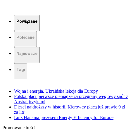
Powiązane
Polecane
Najnowsze
Tagi
Wojna i energia. Ukraińska lekcja dla Europy
Polska płaci pierwsze pieniądze za przegrany węglowy spór z
Australijczykami
Diesel najdroższy w historii. Kierowcy płacą już prawie 9 zł
za litr
Luiz Hanania prezesem Energy Efficiency for Europe
Promowane treści