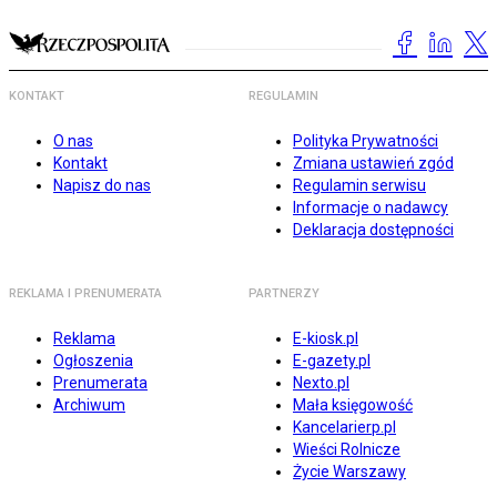
KONTAKT
REGULAMIN
O nas
Polityka Prywatności
Kontakt
Zmiana ustawień zgód
Napisz do nas
Regulamin serwisu
Informacje o nadawcy
Deklaracja dostępności
REKLAMA I PRENUMERATA
PARTNERZY
Reklama
E-kiosk.pl
Ogłoszenia
E-gazety.pl
Prenumerata
Nexto.pl
Archiwum
Mała księgowość
Kancelarierp.pl
Wieści Rolnicze
Życie Warszawy