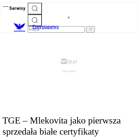
Serwisy
E
nergianews
TGE – Mlekovita jako pierwsza
sprzedała białe certyfikaty