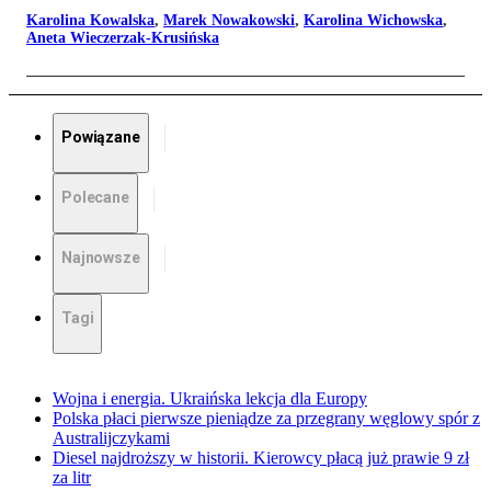
Karolina Kowalska
,
Marek Nowakowski
,
Karolina Wichowska
,
Aneta Wieczerzak-Krusińska
Powiązane
Polecane
Najnowsze
Tagi
Wojna i energia. Ukraińska lekcja dla Europy
Polska płaci pierwsze pieniądze za przegrany węglowy spór z
Australijczykami
Diesel najdroższy w historii. Kierowcy płacą już prawie 9 zł
za litr