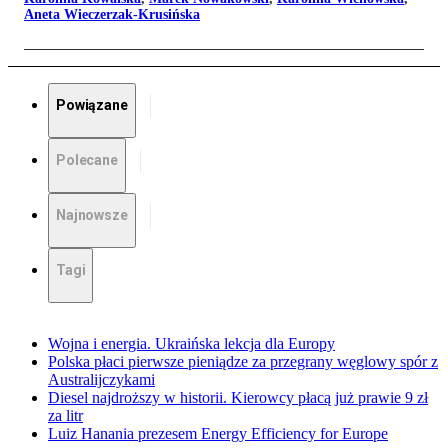
Aneta Wieczerzak-Krusińska
Powiązane
Polecane
Najnowsze
Tagi
Wojna i energia. Ukraińska lekcja dla Europy
Polska płaci pierwsze pieniądze za przegrany węglowy spór z
Australijczykami
Diesel najdroższy w historii. Kierowcy płacą już prawie 9 zł
za litr
Luiz Hanania prezesem Energy Efficiency for Europe