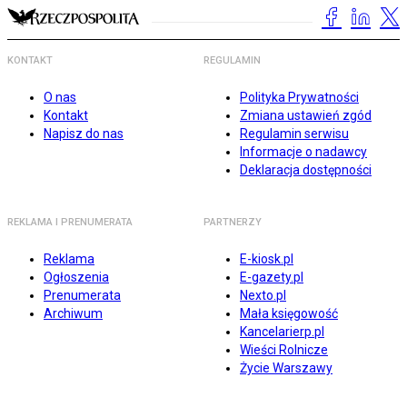
KONTAKT
REGULAMIN
O nas
Polityka Prywatności
Kontakt
Zmiana ustawień zgód
Napisz do nas
Regulamin serwisu
Informacje o nadawcy
Deklaracja dostępności
REKLAMA I PRENUMERATA
PARTNERZY
Reklama
E-kiosk.pl
Ogłoszenia
E-gazety.pl
Prenumerata
Nexto.pl
Archiwum
Mała księgowość
Kancelarierp.pl
Wieści Rolnicze
Życie Warszawy