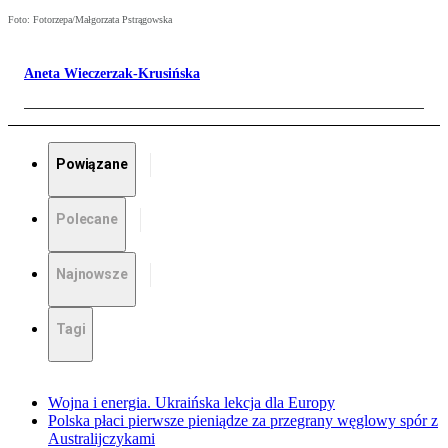
Foto: Fotorzepa/Małgorzata Pstrągowska
Aneta Wieczerzak-Krusińska
Powiązane
Polecane
Najnowsze
Tagi
Wojna i energia. Ukraińska lekcja dla Europy
Polska płaci pierwsze pieniądze za przegrany węglowy spór z
Australijczykami