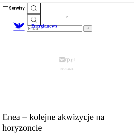
Serwisy
E
nergianews
Enea – kolejne akwizycje na
horyzoncie