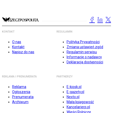
KONTAKT
REGULAMIN
O nas
Polityka Prywatności
Kontakt
Zmiana ustawień zgód
Napisz do nas
Regulamin serwisu
Informacje o nadawcy
Deklaracja dostępności
REKLAMA I PRENUMERATA
PARTNERZY
Reklama
E-kiosk.pl
Ogłoszenia
E-gazety.pl
Prenumerata
Nexto.pl
Archiwum
Mała księgowość
Kancelarierp.pl
Wieści Rolnicze