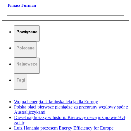
Tomasz Furman
Powiązane
Polecane
Najnowsze
Tagi
Wojna i energia. Ukraińska lekcja dla Europy
Polska płaci pierwsze pieniądze za przegrany węglowy spór z
Australijczykami
Diesel najdroższy w historii. Kierowcy płacą już prawie 9 zł
za litr
Luiz Hanania prezesem Energy Efficiency for Europe