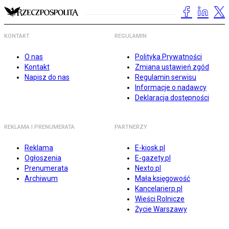
KONTAKT
REGULAMIN
O nas
Polityka Prywatności
Kontakt
Zmiana ustawień zgód
Napisz do nas
Regulamin serwisu
Informacje o nadawcy
Deklaracja dostępności
REKLAMA I PRENUMERATA
PARTNERZY
Reklama
E-kiosk.pl
Ogłoszenia
E-gazety.pl
Prenumerata
Nexto.pl
Archiwum
Mała księgowość
Kancelarierp.pl
Wieści Rolnicze
Życie Warszawy