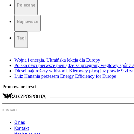
Polecane
Najnowsze
Tagi
Wojna i energia. Ukraińska lekcja dla Europy
Polska płaci pierwsze pieniądze za przegrany węglowy spór z 
Diesel najdroższy w historii. Kierowcy płacą już prawie 9 zł za 
Luiz Hanania prezesem Energy Efficiency for Europe
Promowane treści
KONTAKT
O nas
Kontakt