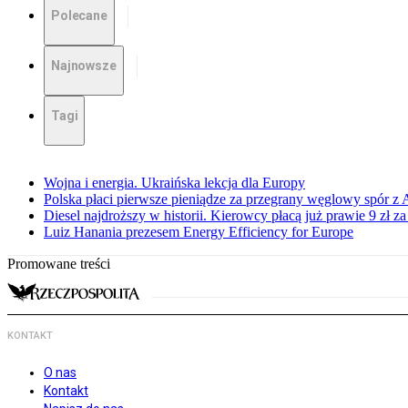
Polecane
Najnowsze
Tagi
Wojna i energia. Ukraińska lekcja dla Europy
Polska płaci pierwsze pieniądze za przegrany węglowy spór z 
Diesel najdroższy w historii. Kierowcy płacą już prawie 9 zł za 
Luiz Hanania prezesem Energy Efficiency for Europe
Promowane treści
KONTAKT
O nas
Kontakt