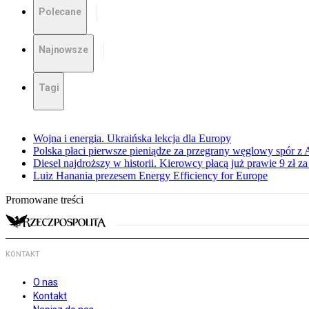
Polecane
Najnowsze
Tagi
Wojna i energia. Ukraińska lekcja dla Europy
Polska płaci pierwsze pieniądze za przegrany węglowy spór z 
Diesel najdroższy w historii. Kierowcy płacą już prawie 9 zł za 
Luiz Hanania prezesem Energy Efficiency for Europe
Promowane treści
KONTAKT
O nas
Kontakt