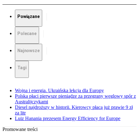
Powiązane
Polecane
Najnowsze
Tagi
Wojna i energia. Ukraińska lekcja dla Europy
Polska płaci pierwsze pieniądze za przegrany węglowy spór z
Australijczykami
Diesel najdroższy w historii. Kierowcy płacą już prawie 9 zł
za litr
Luiz Hanania prezesem Energy Efficiency for Europe
Promowane treści