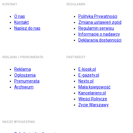
KONTAKT
REGULAMIN
O nas
Polityka Prywatności
Kontakt
Zmiana ustawień zgód
Napisz do nas
Regulamin serwisu
Informacje o nadawcy
Deklaracja dostępności
REKLAMA I PRENUMERATA
PARTNERZY
Reklama
E-kiosk.pl
Ogłoszenia
E-gazety.pl
Prenumerata
Nexto.pl
Archiwum
Mała księgowość
Kancelarierp.pl
Wieści Rolnicze
Życie Warszawy
NASZE WYDARZENIA