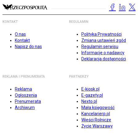
KONTAKT
REGULAMIN
O nas
Polityka Prywatności
Kontakt
Zmiana ustawień zgód
Napisz do nas
Regulamin serwisu
Informacje o nadawcy
Deklaracja dostępności
REKLAMA I PRENUMERATA
PARTNERZY
Reklama
E-kiosk.pl
Ogłoszenia
E-gazety.pl
Prenumerata
Nexto.pl
Archiwum
Mała księgowość
Kancelarierp.pl
Wieści Rolnicze
Życie Warszawy