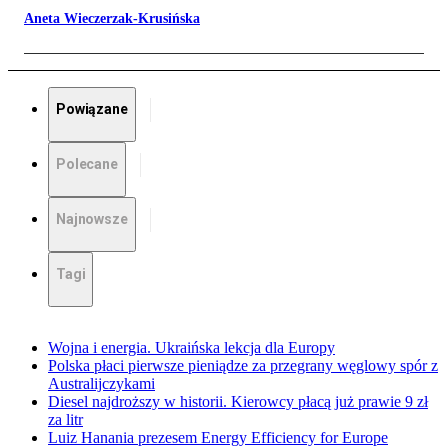
Aneta Wieczerzak-Krusińska
Powiązane
Polecane
Najnowsze
Tagi
Wojna i energia. Ukraińska lekcja dla Europy
Polska płaci pierwsze pieniądze za przegrany węglowy spór z
Australijczykami
Diesel najdroższy w historii. Kierowcy płacą już prawie 9 zł
za litr
Luiz Hanania prezesem Energy Efficiency for Europe