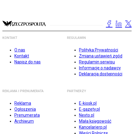
KONTAKT
REGULAMIN
O nas
Polityka Prywatności
Kontakt
Zmiana ustawień zgód
Napisz do nas
Regulamin serwisu
Informacje o nadawcy
Deklaracja dostępności
REKLAMA I PRENUMERATA
PARTNERZY
Reklama
E-kiosk.pl
Ogłoszenia
E-gazety.pl
Prenumerata
Nexto.pl
Archiwum
Mała księgowość
Kancelarierp.pl
Wieści Rolnicze