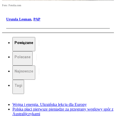
Foto: Fotolia.com
Urszula Lesman
,
PAP
Powiązane
Polecane
Najnowsze
Tagi
Wojna i energia. Ukraińska lekcja dla Europy
Polska płaci pierwsze pieniądze za przegrany węglowy spór z
Australijczykami