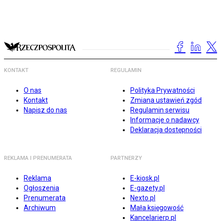
KONTAKT
REGULAMIN
O nas
Polityka Prywatności
Kontakt
Zmiana ustawień zgód
Napisz do nas
Regulamin serwisu
Informacje o nadawcy
Deklaracja dostępności
REKLAMA I PRENUMERATA
PARTNERZY
Reklama
E-kiosk.pl
Ogłoszenia
E-gazety.pl
Prenumerata
Nexto.pl
Archiwum
Mała księgowość
Kancelarierp.pl