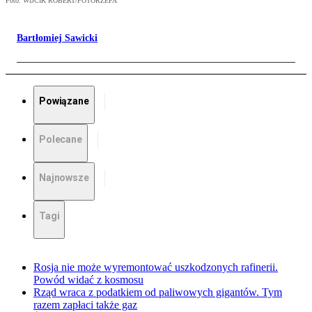
Foto: WîJCIK ROBERT/FOTORZEPA
Bartłomiej Sawicki
Powiązane
Polecane
Najnowsze
Tagi
Rosja nie może wyremontować uszkodzonych rafinerii.
Powód widać z kosmosu
Rząd wraca z podatkiem od paliwowych gigantów. Tym
razem zapłaci także gaz