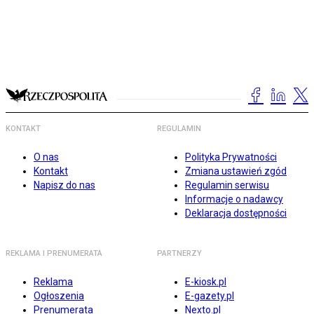
KONTAKT
REGULAMIN
O nas
Polityka Prywatności
Kontakt
Zmiana ustawień zgód
Napisz do nas
Regulamin serwisu
Informacje o nadawcy
Deklaracja dostępności
REKLAMA I PRENUMERATA
PARTNERZY
Reklama
E-kiosk.pl
Ogłoszenia
E-gazety.pl
Prenumerata
Nexto.pl