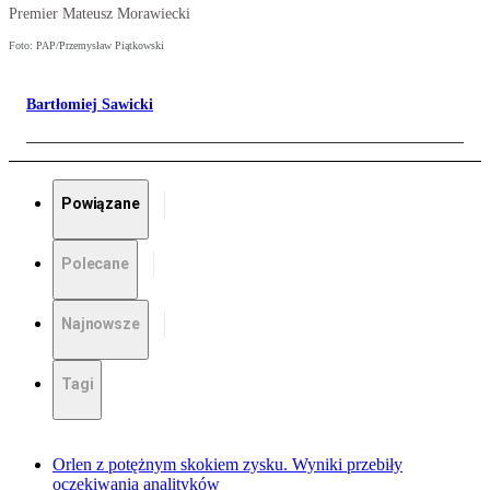
Premier Mateusz Morawiecki
Foto: PAP/Przemysław Piątkowski
Bartłomiej Sawicki
Powiązane
Polecane
Najnowsze
Tagi
Orlen z potężnym skokiem zysku. Wyniki przebiły
oczekiwania analityków