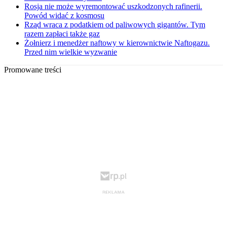
Rosja nie może wyremontować uszkodzonych rafinerii.
Powód widać z kosmosu
Rząd wraca z podatkiem od paliwowych gigantów. Tym
razem zapłaci także gaz
Żołnierz i menedżer naftowy w kierownictwie Naftogazu.
Przed nim wielkie wyzwanie
Promowane treści