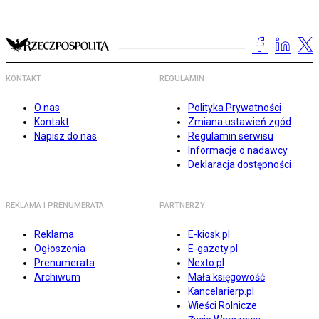
KONTAKT
REGULAMIN
O nas
Polityka Prywatności
Kontakt
Zmiana ustawień zgód
Napisz do nas
Regulamin serwisu
Informacje o nadawcy
Deklaracja dostępności
REKLAMA I PRENUMERATA
PARTNERZY
Reklama
E-kiosk.pl
Ogłoszenia
E-gazety.pl
Prenumerata
Nexto.pl
Archiwum
Mała księgowość
Kancelarierp.pl
Wieści Rolnicze