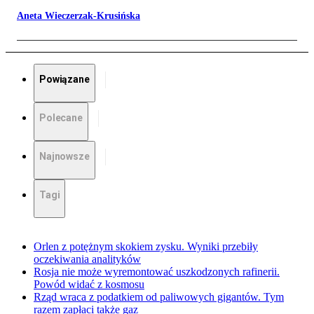
Aneta Wieczerzak-Krusińska
Powiązane
Polecane
Najnowsze
Tagi
Orlen z potężnym skokiem zysku. Wyniki przebiły
oczekiwania analityków
Rosja nie może wyremontować uszkodzonych rafinerii.
Powód widać z kosmosu
Rząd wraca z podatkiem od paliwowych gigantów. Tym
razem zapłaci także gaz