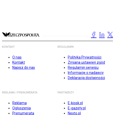
KONTAKT
REGULAMIN
O nas
Polityka Prywatności
Kontakt
Zmiana ustawień zgód
Napisz do nas
Regulamin serwisu
Informacje o nadawcy
Deklaracja dostępności
REKLAMA I PRENUMERATA
PARTNERZY
Reklama
E-kiosk.pl
Ogłoszenia
E-gazety.pl
Prenumerata
Nexto.pl