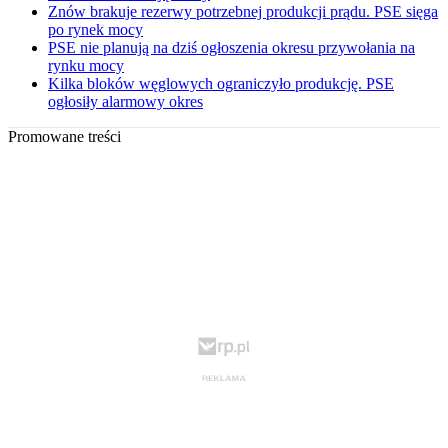
Znów brakuje rezerwy potrzebnej produkcji prądu. PSE sięga
po rynek mocy
PSE nie planują na dziś ogłoszenia okresu przywołania na
rynku mocy
Kilka bloków węglowych ograniczyło produkcję. PSE
ogłosiły alarmowy okres
Promowane treści