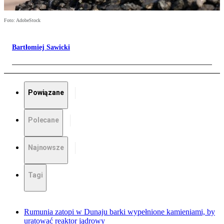
Foto: AdobeStock
Bartłomiej Sawicki
Powiązane
Polecane
Najnowsze
Tagi
Rumunia zatopi w Dunaju barki wypełnione kamieniami, by
uratować reaktor jądrowy