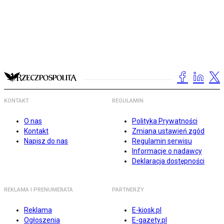
KONTAKT
REGULAMIN
O nas
Polityka Prywatności
Kontakt
Zmiana ustawień zgód
Napisz do nas
Regulamin serwisu
Informacje o nadawcy
Deklaracja dostępności
REKLAMA I PRENUMERATA
PARTNERZY
Reklama
E-kiosk.pl
Ogłoszenia
E-gazety.pl