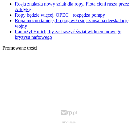
Rosja znalazła nowy szlak dla ropy. Flota cieni rusza przez
Arktykę
Ropy będzie więcej. OPEC+ rozpędza pompy
Ropa mocno tanieje, bo pojawiła się szansa na deeskalację
wojny
Iran użył Hutich, by zastraszyć świat widmem nowego
kryzysu naftowego
Promowane treści