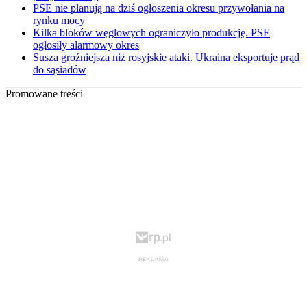
PSE nie planują na dziś ogłoszenia okresu przywołania na
rynku mocy
Kilka bloków węglowych ograniczyło produkcję. PSE
ogłosiły alarmowy okres
Susza groźniejsza niż rosyjskie ataki. Ukraina eksportuje prąd
do sąsiadów
Promowane treści