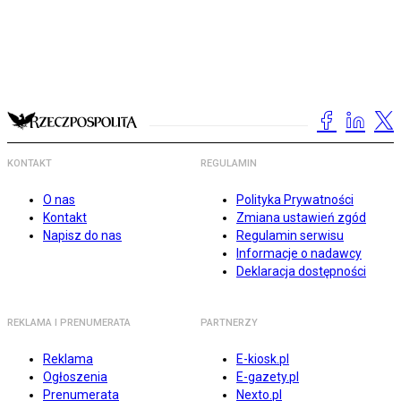
KONTAKT
REGULAMIN
O nas
Polityka Prywatności
Kontakt
Zmiana ustawień zgód
Napisz do nas
Regulamin serwisu
Informacje o nadawcy
Deklaracja dostępności
REKLAMA I PRENUMERATA
PARTNERZY
Reklama
E-kiosk.pl
Ogłoszenia
E-gazety.pl
Prenumerata
Nexto.pl