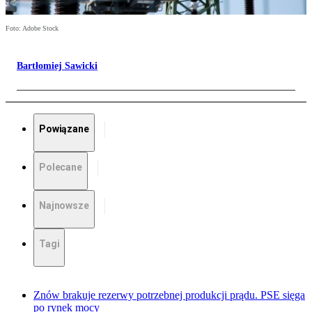
Foto: Adobe Stock
Bartłomiej Sawicki
Powiązane
Polecane
Najnowsze
Tagi
Znów brakuje rezerwy potrzebnej produkcji prądu. PSE sięga
po rynek mocy