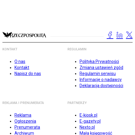
KONTAKT
REGULAMIN
O nas
Polityka Prywatności
Kontakt
Zmiana ustawień zgód
Napisz do nas
Regulamin serwisu
Informacje o nadawcy
Deklaracja dostępności
REKLAMA I PRENUMERATA
PARTNERZY
Reklama
E-kiosk.pl
Ogłoszenia
E-gazety.pl
Prenumerata
Nexto.pl
Archiwum
Mała księgowość