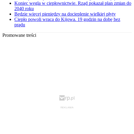
Koniec węgla w ciepłownictwie. Rząd pokazał plan zmian do
2040 roku
Będzie więcej pieniędzy na docieplenie wielkiej płyty
Ciepło powoli wraca do Kijowa. 19 godzin na dobę bez
prądu
Promowane treści