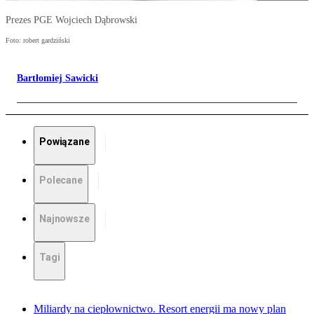
Prezes PGE Wojciech Dąbrowski
Foto: robert gardziński
Bartłomiej Sawicki
Powiązane
Polecane
Najnowsze
Tagi
Miliardy na ciepłownictwo. Resort energii ma nowy plan