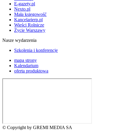
E-gazety.pl
Nexto.pl
Mała księgowość
Kancelarierp.pl
Wieści Rolnicze
Życie Warszawy
Nasze wydarzenia
Szkolenia i konferencje
mapa strony
Kalendarium
oferta produktowa
© Copyright by GREMI MEDIA SA