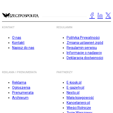
KONTAKT
REGULAMIN
O nas
Polityka Prywatności
Kontakt
Zmiana ustawień zgód
Napisz do nas
Regulamin serwisu
Informacje o nadawcy
Deklaracja dostępności
REKLAMA I PRENUMERATA
PARTNERZY
Reklama
E-kiosk.pl
Ogłoszenia
E-gazety.pl
Prenumerata
Nexto.pl
Archiwum
Mała księgowość
Kancelarierp.pl
Wieści Rolnicze
Życie Warszawy