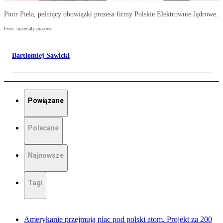
Piotr Piela, pełniący obowiązki prezesa firmy Polskie Elektrownie Jądrowe.
Foto: materiały prasowe
Bartłomiej Sawicki
Powiązane
Polecane
Najnowsze
Tagi
Amerykanie przejmują plac pod polski atom. Projekt za 200