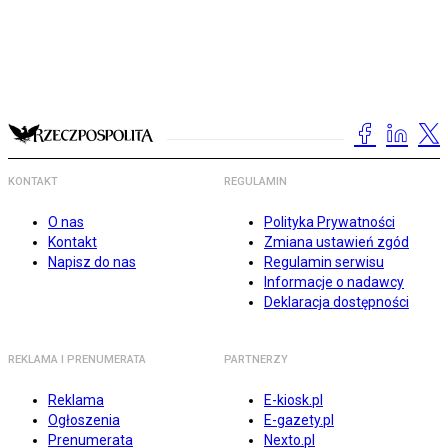
KONTAKT
REGULAMIN
O nas
Polityka Prywatności
Kontakt
Zmiana ustawień zgód
Napisz do nas
Regulamin serwisu
Informacje o nadawcy
Deklaracja dostępności
REKLAMA I PRENUMERATA
PARTNERZY
Reklama
E-kiosk.pl
Ogłoszenia
E-gazety.pl
Prenumerata
Nexto.pl