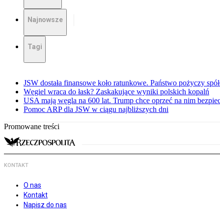
Najnowsze
Tagi
JSW dostała finansowe koło ratunkowe. Państwo pożyczy spół
Węgiel wraca do łask? Zaskakujące wyniki polskich kopalń
USA mają węgla na 600 lat. Trump chce oprzeć na nim bezpie
Pomoc ARP dla JSW w ciągu najbliższych dni
Promowane treści
KONTAKT
O nas
Kontakt
Napisz do nas