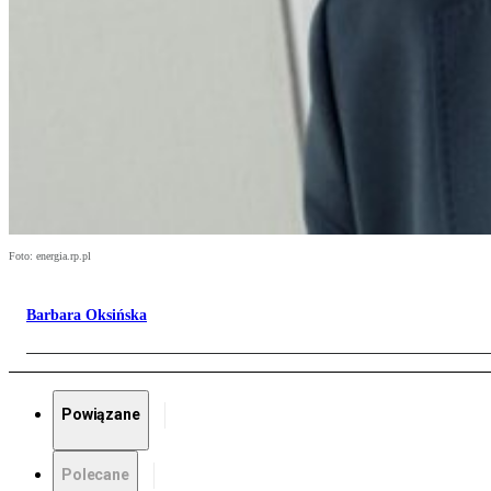
Foto: energia.rp.pl
Barbara Oksińska
Powiązane
Polecane