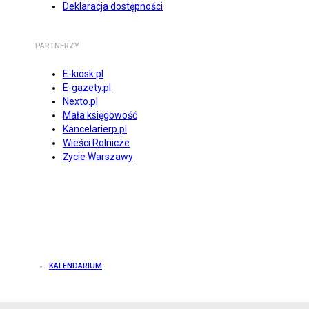
Deklaracja dostępności
PARTNERZY
E-kiosk.pl
E-gazety.pl
Nexto.pl
Mała księgowość
Kancelarierp.pl
Wieści Rolnicze
Życie Warszawy
KALENDARIUM