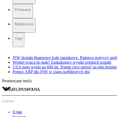
Polecane
Najnowsze
Tagi
JSW dostała finansowe koło ratunkowe. Państwo pożyczy spół
Węgiel wraca do łask? Zaskakujące wyniki polskich kopalń
USA mają węgla na 600 lat. Trump chce oprzeć na nim bezpie
Pomoc ARP dla JSW w ciągu najbliższych dni
Promowane treści
KONTAKT
O nas