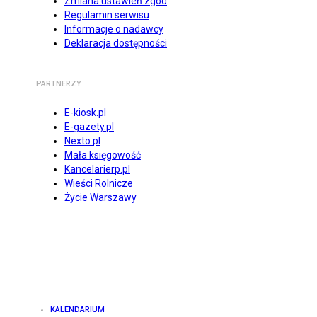
Zmiana ustawień zgód
Regulamin serwisu
Informacje o nadawcy
Deklaracja dostępności
PARTNERZY
E-kiosk.pl
E-gazety.pl
Nexto.pl
Mała księgowość
Kancelarierp.pl
Wieści Rolnicze
Życie Warszawy
KALENDARIUM