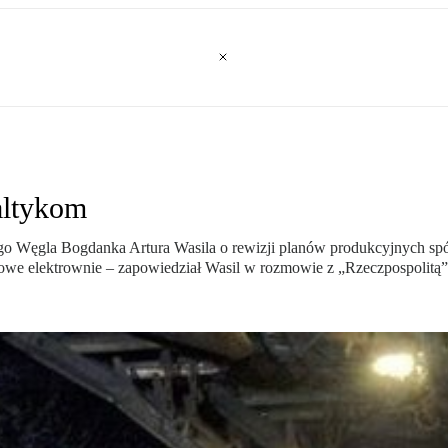
altykom
go Węgla Bogdanka Artura Wasila o rewizji planów produkcyjnych spół
ajowe elektrownie – zapowiedział Wasil w rozmowie z „Rzeczpospolitą”