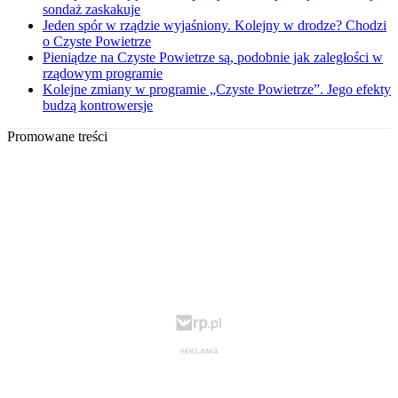
sondaż zaskakuje
Jeden spór w rządzie wyjaśniony. Kolejny w drodze? Chodzi
o Czyste Powietrze
Pieniądze na Czyste Powietrze są, podobnie jak zaległości w
rządowym programie
Kolejne zmiany w programie „Czyste Powietrze”. Jego efekty
budzą kontrowersje
Promowane treści