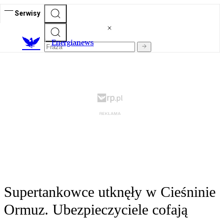
Serwisy
E
nergianews
Supertankowce utknęły w Cieśninie
Ormuz. Ubezpieczyciele cofają