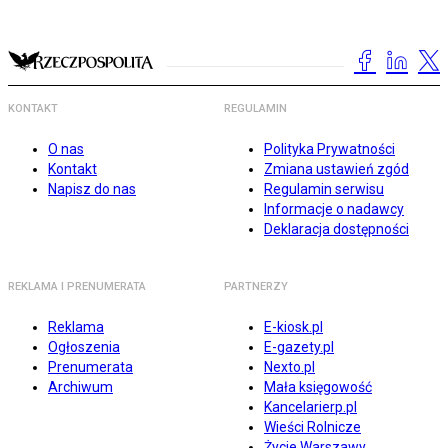
KONTAKT
REGULAMIN
O nas
Polityka Prywatności
Kontakt
Zmiana ustawień zgód
Napisz do nas
Regulamin serwisu
Informacje o nadawcy
Deklaracja dostępności
REKLAMA I PRENUMERATA
PARTNERZY
Reklama
E-kiosk.pl
Ogłoszenia
E-gazety.pl
Prenumerata
Nexto.pl
Archiwum
Mała księgowość
Kancelarierp.pl
Wieści Rolnicze
Życie Warszawy