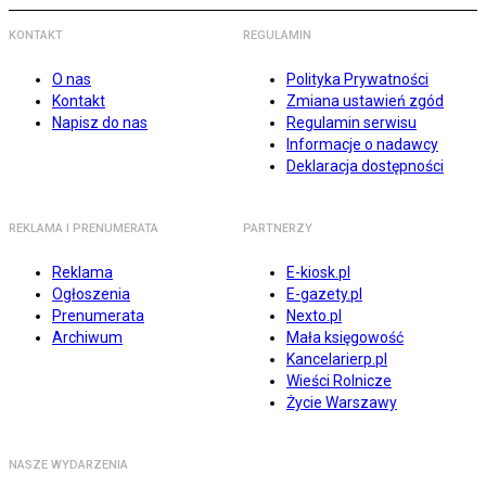
KONTAKT
REGULAMIN
O nas
Polityka Prywatności
Kontakt
Zmiana ustawień zgód
Napisz do nas
Regulamin serwisu
Informacje o nadawcy
Deklaracja dostępności
REKLAMA I PRENUMERATA
PARTNERZY
Reklama
E-kiosk.pl
Ogłoszenia
E-gazety.pl
Prenumerata
Nexto.pl
Archiwum
Mała księgowość
Kancelarierp.pl
Wieści Rolnicze
Życie Warszawy
NASZE WYDARZENIA