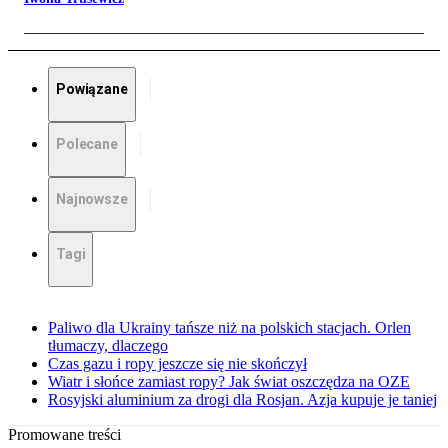
Powiązane
Polecane
Najnowsze
Tagi
Paliwo dla Ukrainy tańsze niż na polskich stacjach. Orlen
tłumaczy, dlaczego
Czas gazu i ropy jeszcze się nie skończył
Wiatr i słońce zamiast ropy? Jak świat oszczędza na OZE
Rosyjski aluminium za drogi dla Rosjan. Azja kupuje je taniej
Promowane treści