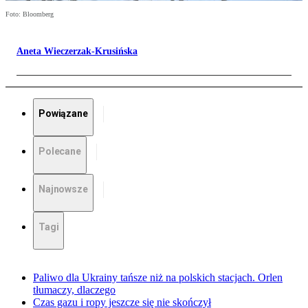
Foto: Bloomberg
Aneta Wieczerzak-Krusińska
Powiązane
Polecane
Najnowsze
Tagi
Paliwo dla Ukrainy tańsze niż na polskich stacjach. Orlen
tłumaczy, dlaczego
Czas gazu i ropy jeszcze się nie skończył