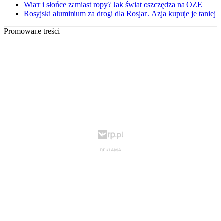
Wiatr i słońce zamiast ropy? Jak świat oszczędza na OZE
Rosyjski aluminium za drogi dla Rosjan. Azja kupuje je taniej
Promowane treści