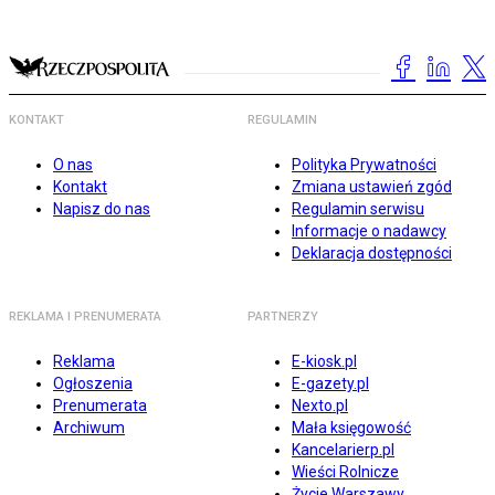
KONTAKT
REGULAMIN
O nas
Polityka Prywatności
Kontakt
Zmiana ustawień zgód
Napisz do nas
Regulamin serwisu
Informacje o nadawcy
Deklaracja dostępności
REKLAMA I PRENUMERATA
PARTNERZY
Reklama
E-kiosk.pl
Ogłoszenia
E-gazety.pl
Prenumerata
Nexto.pl
Archiwum
Mała księgowość
Kancelarierp.pl
Wieści Rolnicze
Życie Warszawy