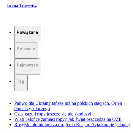
Iwona Trusewicz
Powiązane
Polecane
Najnowsze
Tagi
Paliwo dla Ukrainy tańsze niż na polskich stacjach. Orlen
tłumaczy, dlaczego
Czas gazu i ropy jeszcze się nie skończył
Wiatr i słońce zamiast ropy? Jak świat oszczędza na OZE
Rosyjski aluminium za drogi dla Rosjan. Azja kupuje je taniej