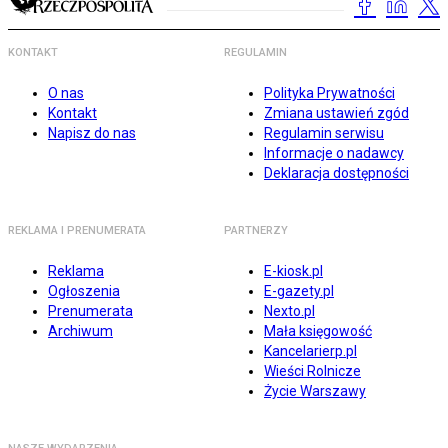
KONTAKT
REGULAMIN
O nas
Polityka Prywatności
Kontakt
Zmiana ustawień zgód
Napisz do nas
Regulamin serwisu
Informacje o nadawcy
Deklaracja dostępności
REKLAMA I PRENUMERATA
PARTNERZY
Reklama
E-kiosk.pl
Ogłoszenia
E-gazety.pl
Prenumerata
Nexto.pl
Archiwum
Mała księgowość
Kancelarierp.pl
Wieści Rolnicze
Życie Warszawy