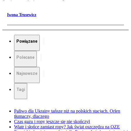
Iwona Trusewicz
Powiązane
Polecane
Najnowsze
Tagi
Paliwo dla Ukrainy tańsze niż na polskich stacjach. Orlen
tłumaczy, dlaczego
Czas gazu i ropy jeszcze się nie skończył
Wiatr i słońce zamiast ropy? Jak świat oszczędza na OZE