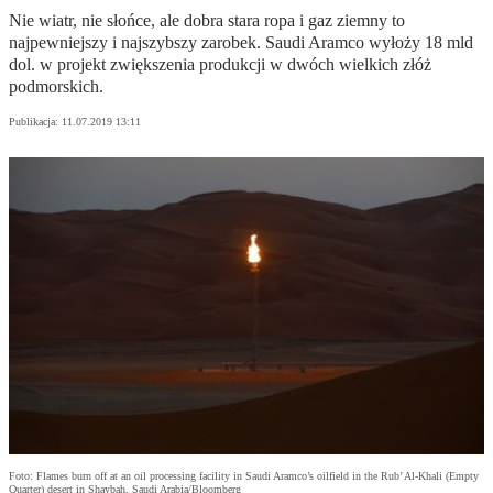
Nie wiatr, nie słońce, ale dobra stara ropa i gaz ziemny to
najpewniejszy i najszybszy zarobek. Saudi Aramco wyłoży 18 mld
dol. w projekt zwiększenia produkcji w dwóch wielkich złóż
podmorskich.
Publikacja:
11.07.2019 13:11
Foto: Flames burn off at an oil processing facility in Saudi Aramco’s oilfield in the Rub’ Al-Khali (Empty
Quarter) desert in Shaybah, Saudi Arabia/Bloomberg