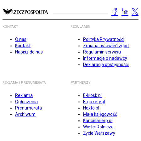
KONTAKT
REGULAMIN
O nas
Polityka Prywatności
Kontakt
Zmiana ustawień zgód
Napisz do nas
Regulamin serwisu
Informacje o nadawcy
Deklaracja dostępności
REKLAMA I PRENUMERATA
PARTNERZY
Reklama
E-kiosk.pl
Ogłoszenia
E-gazety.pl
Prenumerata
Nexto.pl
Archiwum
Mała księgowość
Kancelarierp.pl
Wieści Rolnicze
Życie Warszawy