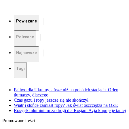
Powiązane
Polecane
Najnowsze
Tagi
Paliwo dla Ukrainy tańsze niż na polskich stacjach. Orlen
tłumaczy, dlaczego
Czas gazu i ropy jeszcze się nie skończył
Wiatr i słońce zamiast ropy? Jak świat oszczędza na OZE
Rosyjski aluminium za drogi dla Rosjan. Azja kupuje je taniej
Promowane treści