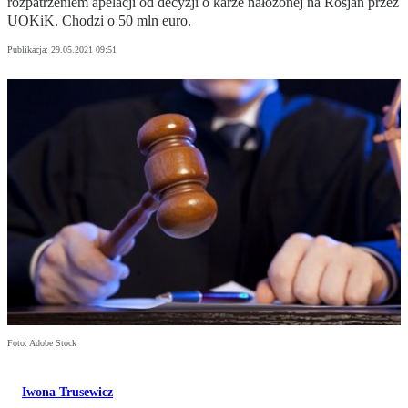
rozpatrzeniem apelacji od decyzji o karze nałożonej na Rosjan przez
UOKiK. Chodzi o 50 mln euro.
Publikacja:
29.05.2021 09:51
Foto: Adobe Stock
Iwona Trusewicz