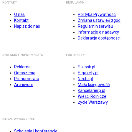
KONTAKT
REGULAMIN
O nas
Polityka Prywatności
Kontakt
Zmiana ustawień zgód
Napisz do nas
Regulamin serwisu
Informacje o nadawcy
Deklaracja dostępności
REKLAMA I PRENUMERATA
PARTNERZY
Reklama
E-kiosk.pl
Ogłoszenia
E-gazety.pl
Prenumerata
Nexto.pl
Archiwum
Mała księgowość
Kancelarierp.pl
Wieści Rolnicze
Życie Warszawy
NASZE WYDARZENIA
Szkolenia i konferencje