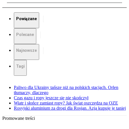
Powiązane
Polecane
Najnowsze
Tagi
Paliwo dla Ukrainy tańsze niż na polskich stacjach. Orlen
tłumaczy, dlaczego
Czas gazu i ropy jeszcze się nie skończył
Wiatr i słońce zamiast ropy? Jak świat oszczędza na OZE
Rosyjski aluminium za drogi dla Rosjan. Azja kupuje je taniej
Promowane treści