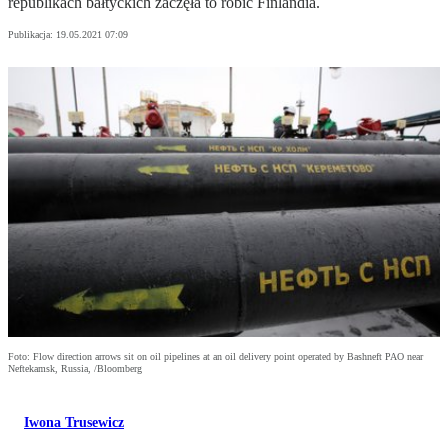
republikach bałtyckich zaczęła to robić Finlandia.
Publikacja:
19.05.2021 07:09
Foto: Flow direction arrows sit on oil pipelines at an oil delivery point operated by Bashneft PAO near
Neftekamsk, Russia, /Bloomberg
Iwona Trusewicz