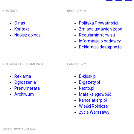
KONTAKT
REGULAMIN
O nas
Polityka Prywatności
Kontakt
Zmiana ustawień zgód
Napisz do nas
Regulamin serwisu
Informacje o nadawcy
Deklaracja dostępności
REKLAMA I PRENUMERATA
PARTNERZY
Reklama
E-kiosk.pl
Ogłoszenia
E-gazety.pl
Prenumerata
Nexto.pl
Archiwum
Mała księgowość
Kancelarierp.pl
Wieści Rolnicze
Życie Warszawy
NASZE WYDARZENIA