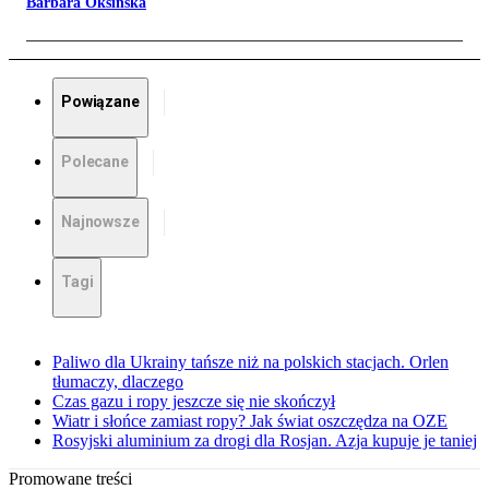
Barbara Oksińska
Powiązane
Polecane
Najnowsze
Tagi
Paliwo dla Ukrainy tańsze niż na polskich stacjach. Orlen
tłumaczy, dlaczego
Czas gazu i ropy jeszcze się nie skończył
Wiatr i słońce zamiast ropy? Jak świat oszczędza na OZE
Rosyjski aluminium za drogi dla Rosjan. Azja kupuje je taniej
Promowane treści