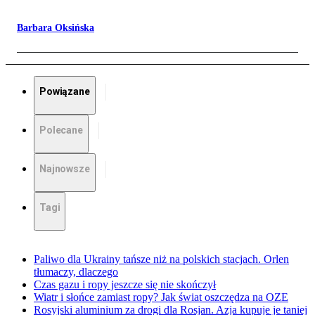
Barbara Oksińska
Powiązane
Polecane
Najnowsze
Tagi
Paliwo dla Ukrainy tańsze niż na polskich stacjach. Orlen
tłumaczy, dlaczego
Czas gazu i ropy jeszcze się nie skończył
Wiatr i słońce zamiast ropy? Jak świat oszczędza na OZE
Rosyjski aluminium za drogi dla Rosjan. Azja kupuje je taniej