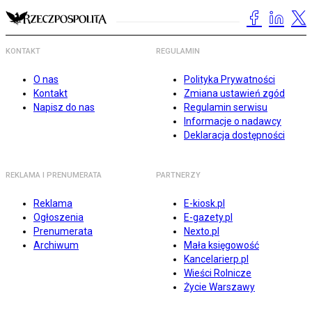
KONTAKT
REGULAMIN
O nas
Polityka Prywatności
Kontakt
Zmiana ustawień zgód
Napisz do nas
Regulamin serwisu
Informacje o nadawcy
Deklaracja dostępności
REKLAMA I PRENUMERATA
PARTNERZY
Reklama
E-kiosk.pl
Ogłoszenia
E-gazety.pl
Prenumerata
Nexto.pl
Archiwum
Mała księgowość
Kancelarierp.pl
Wieści Rolnicze
Życie Warszawy