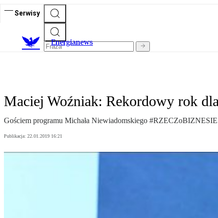
Serwisy
E
nergianews
Maciej Woźniak: Rekordowy rok d
Gościem programu Michała Niewiadomskiego #RZECZoBIZNESIE b
Publikacja:
22.01.2019 16:21