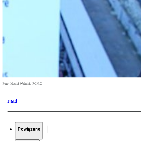
Foto: Maciej Woźniak, PGNiG
rp.pl
Powiązane