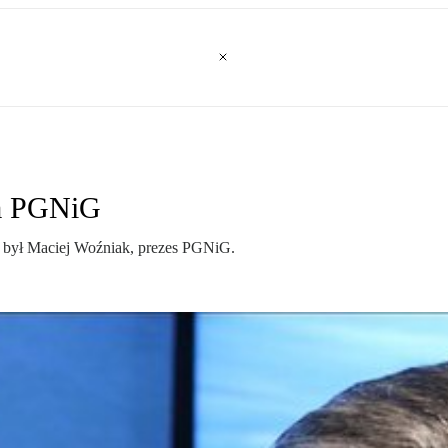
la PGNiG
ył Maciej Woźniak, prezes PGNiG.