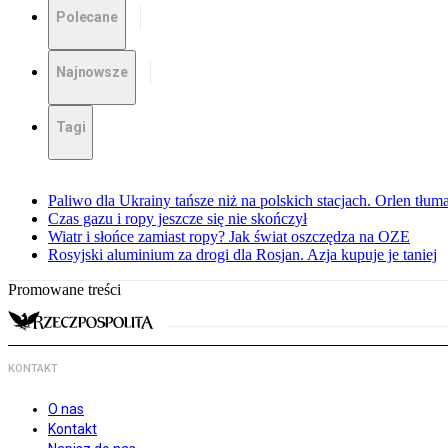
Polecane
Najnowsze
Tagi
Paliwo dla Ukrainy tańsze niż na polskich stacjach. Orlen tłum
Czas gazu i ropy jeszcze się nie skończył
Wiatr i słońce zamiast ropy? Jak świat oszczędza na OZE
Rosyjski aluminium za drogi dla Rosjan. Azja kupuje je taniej
Promowane treści
KONTAKT
O nas
Kontakt