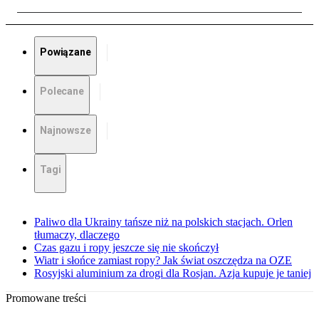
Powiązane
Polecane
Najnowsze
Tagi
Paliwo dla Ukrainy tańsze niż na polskich stacjach. Orlen
tłumaczy, dlaczego
Czas gazu i ropy jeszcze się nie skończył
Wiatr i słońce zamiast ropy? Jak świat oszczędza na OZE
Rosyjski aluminium za drogi dla Rosjan. Azja kupuje je taniej
Promowane treści