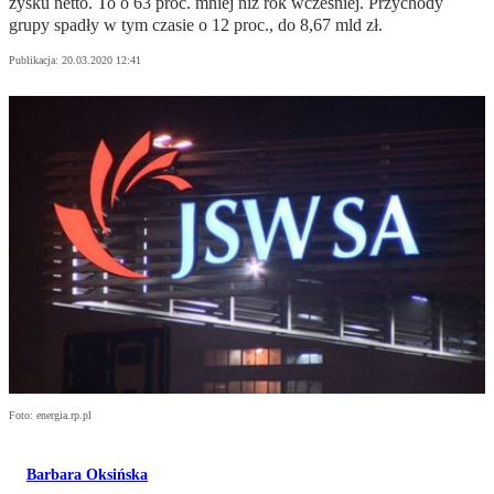
zysku netto. To o 63 proc. mniej niż rok wcześniej. Przychody
grupy spadły w tym czasie o 12 proc., do 8,67 mld zł.
Publikacja:
20.03.2020 12:41
Foto: energia.rp.pl
Barbara Oksińska