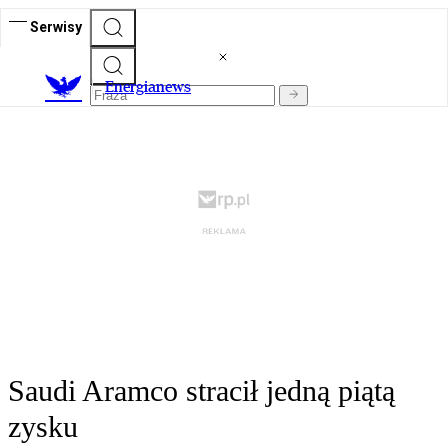
Serwisy
E
nergianews
Saudi Aramco stracił jedną piątą
zysku