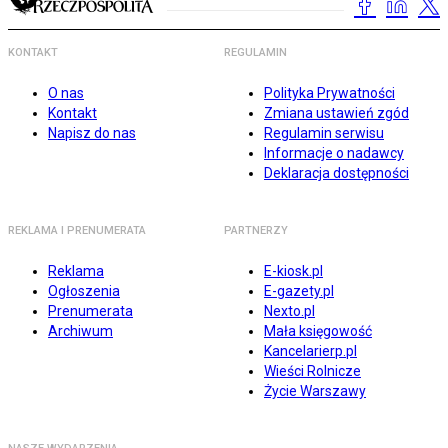
KONTAKT
REGULAMIN
O nas
Polityka Prywatności
Kontakt
Zmiana ustawień zgód
Napisz do nas
Regulamin serwisu
Informacje o nadawcy
Deklaracja dostępności
REKLAMA I PRENUMERATA
PARTNERZY
Reklama
E-kiosk.pl
Ogłoszenia
E-gazety.pl
Prenumerata
Nexto.pl
Archiwum
Mała księgowość
Kancelarierp.pl
Wieści Rolnicze
Życie Warszawy