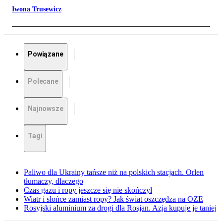
Iwona Trusewicz
Powiązane
Polecane
Najnowsze
Tagi
Paliwo dla Ukrainy tańsze niż na polskich stacjach. Orlen
tłumaczy, dlaczego
Czas gazu i ropy jeszcze się nie skończył
Wiatr i słońce zamiast ropy? Jak świat oszczędza na OZE
Rosyjski aluminium za drogi dla Rosjan. Azja kupuje je taniej