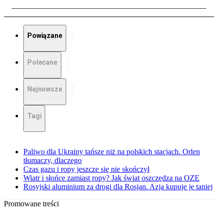
Powiązane
Polecane
Najnowsze
Tagi
Paliwo dla Ukrainy tańsze niż na polskich stacjach. Orlen
tłumaczy, dlaczego
Czas gazu i ropy jeszcze się nie skończył
Wiatr i słońce zamiast ropy? Jak świat oszczędza na OZE
Rosyjski aluminium za drogi dla Rosjan. Azja kupuje je taniej
Promowane treści