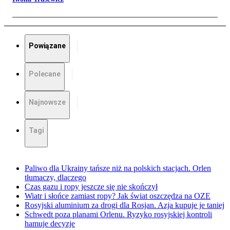
Powiązane
Polecane
Najnowsze
Tagi
Paliwo dla Ukrainy tańsze niż na polskich stacjach. Orlen
tłumaczy, dlaczego
Czas gazu i ropy jeszcze się nie skończył
Wiatr i słońce zamiast ropy? Jak świat oszczędza na OZE
Rosyjski aluminium za drogi dla Rosjan. Azja kupuje je taniej
Schwedt poza planami Orlenu. Ryzyko rosyjskiej kontroli
hamuje decyzje