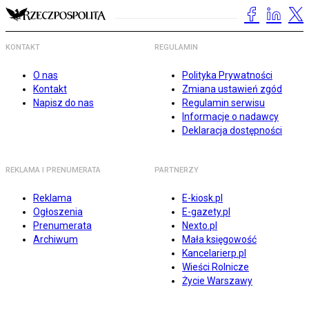
KONTAKT
REGULAMIN
O nas
Polityka Prywatności
Kontakt
Zmiana ustawień zgód
Napisz do nas
Regulamin serwisu
Informacje o nadawcy
Deklaracja dostępności
REKLAMA I PRENUMERATA
PARTNERZY
Reklama
E-kiosk.pl
Ogłoszenia
E-gazety.pl
Prenumerata
Nexto.pl
Archiwum
Mała księgowość
Kancelarierp.pl
Wieści Rolnicze
Życie Warszawy