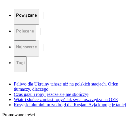
Powiązane
Polecane
Najnowsze
Tagi
Paliwo dla Ukrainy tańsze niż na polskich stacjach. Orlen
tłumaczy, dlaczego
Czas gazu i ropy jeszcze się nie skończył
Wiatr i słońce zamiast ropy? Jak świat oszczędza na OZE
Rosyjski aluminium za drogi dla Rosjan. Azja kupuje je taniej
Promowane treści