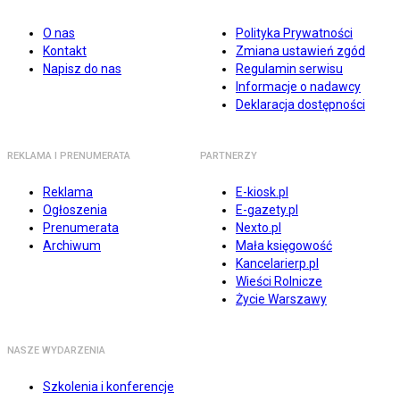
O nas
Polityka Prywatności
Kontakt
Zmiana ustawień zgód
Napisz do nas
Regulamin serwisu
Informacje o nadawcy
Deklaracja dostępności
REKLAMA I PRENUMERATA
PARTNERZY
Reklama
E-kiosk.pl
Ogłoszenia
E-gazety.pl
Prenumerata
Nexto.pl
Archiwum
Mała księgowość
Kancelarierp.pl
Wieści Rolnicze
Życie Warszawy
NASZE WYDARZENIA
Szkolenia i konferencje