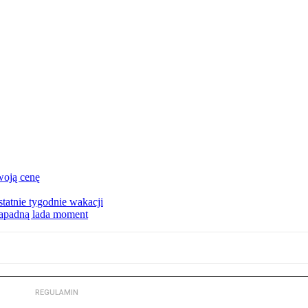
woją cenę
tatnie tygodnie wakacji
zapadną lada moment
REGULAMIN