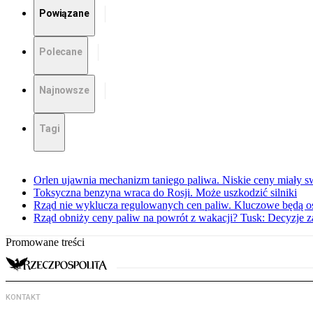
Powiązane
Polecane
Najnowsze
Tagi
Orlen ujawnia mechanizm taniego paliwa. Niskie ceny miały s
Toksyczna benzyna wraca do Rosji. Może uszkodzić silniki
Rząd nie wyklucza regulowanych cen paliw. Kluczowe będą os
Rząd obniży ceny paliw na powrót z wakacji? Tusk: Decyzje 
Promowane treści
KONTAKT