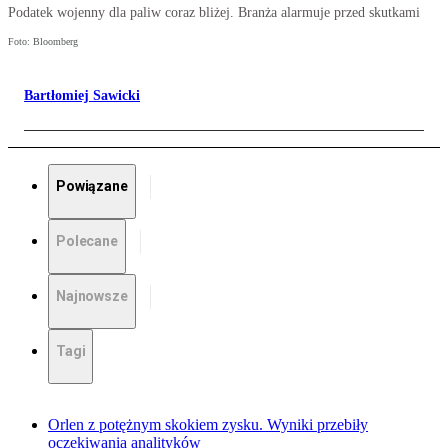
Podatek wojenny dla paliw coraz bliżej. Branża alarmuje przed skutkami
Foto: Bloomberg
Bartłomiej Sawicki
Powiązane
Polecane
Najnowsze
Tagi
Orlen z potężnym skokiem zysku. Wyniki przebiły
oczekiwania analityków