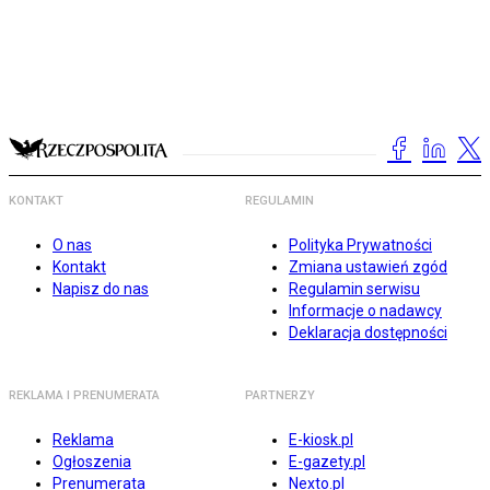
KONTAKT
REGULAMIN
O nas
Polityka Prywatności
Kontakt
Zmiana ustawień zgód
Napisz do nas
Regulamin serwisu
Informacje o nadawcy
Deklaracja dostępności
REKLAMA I PRENUMERATA
PARTNERZY
Reklama
E-kiosk.pl
Ogłoszenia
E-gazety.pl
Prenumerata
Nexto.pl