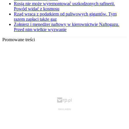
Rosja nie może wyremontować uszkodzonych rafinerii.
Powód widać z kosmosu
Rząd wraca z podatkiem od paliwowych gigantów. Tym
razem zapłaci także gaz
Żołnierz i menedżer naftowy w kierownictwie Naftogazu.
Przed nim wielkie wyzwanie
Promowane treści