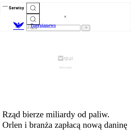
Serwisy
E
nergianews
Rząd bierze miliardy od paliw.
Orlen i branża zapłacą nową daninę