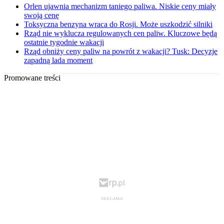
Orlen ujawnia mechanizm taniego paliwa. Niskie ceny miały
swoją cenę
Toksyczna benzyna wraca do Rosji. Może uszkodzić silniki
Rząd nie wyklucza regulowanych cen paliw. Kluczowe będą
ostatnie tygodnie wakacji
Rząd obniży ceny paliw na powrót z wakacji? Tusk: Decyzje
zapadną lada moment
Promowane treści