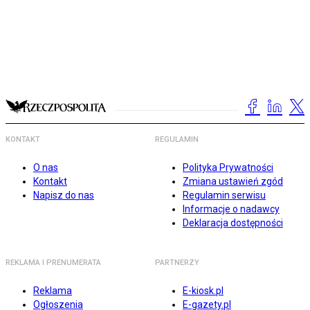
KONTAKT
REGULAMIN
O nas
Polityka Prywatności
Kontakt
Zmiana ustawień zgód
Napisz do nas
Regulamin serwisu
Informacje o nadawcy
Deklaracja dostępności
REKLAMA I PRENUMERATA
PARTNERZY
Reklama
E-kiosk.pl
Ogłoszenia
E-gazety.pl